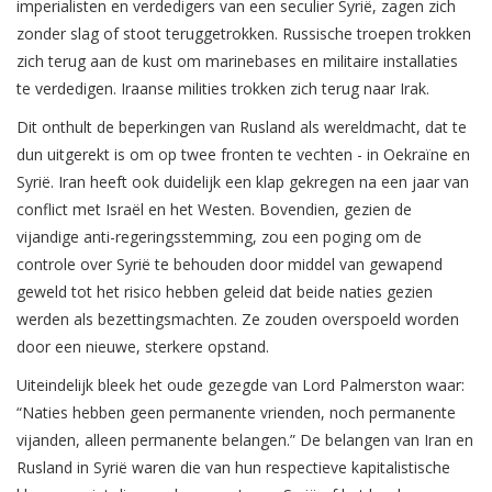
imperialisten en verdedigers van een seculier Syrië, zagen zich
zonder slag of stoot teruggetrokken. Russische troepen trokken
zich terug aan de kust om marinebases en militaire installaties
te verdedigen. Iraanse milities trokken zich terug naar Irak.
Dit onthult de beperkingen van Rusland als wereldmacht, dat te
dun uitgerekt is om op twee fronten te vechten - in Oekraïne en
Syrië. Iran heeft ook duidelijk een klap gekregen na een jaar van
conflict met Israël en het Westen. Bovendien, gezien de
vijandige anti-regeringsstemming, zou een poging om de
controle over Syrië te behouden door middel van gewapend
geweld tot het risico hebben geleid dat beide naties gezien
werden als bezettingsmachten. Ze zouden overspoeld worden
door een nieuwe, sterkere opstand.
Uiteindelijk bleek het oude gezegde van Lord Palmerston waar:
“Naties hebben geen permanente vrienden, noch permanente
vijanden, alleen permanente belangen.” De belangen van Iran en
Rusland in Syrië waren die van hun respectieve kapitalistische