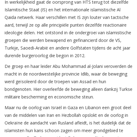
In werkelijkheid gaat de oorsprong van HTS terug tot diezelfde
Islamitische Staat (IS) en het internationale islamistische Al
Qaida netwerk. Haar verschillen met IS zijn louter van tactische
aard, terwijl ze op alle principiële punten dezelfde reactionaire
ideologie delen. Het ontstond in de ondergroei van islamistische
groepen die werden bewapend en gefinancierd door de VS,
Turkije, Saoedi-Arabië en andere Golfstaten tijdens de acht jaar
durende burgeroorlog die begon in 2012.
De groep en haar leider Abu Mohammad al-Jolani veroverden de
macht in de noordwestelijke provincie Idlib, waar de beweging
werd geïsoleerd door de troepen van Assad en hun
bondgenoten. Hier overleefde de beweging alleen dankzij Turkse
militaire bescherming en economische steun.
Maar nu de oorlog van Israël in Gaza en Libanon een groot deel
van de middelen van Iran en Hezbollah opslokt en de oorlog in
Oekraïne de aandacht van Rusland afleidt, is het duidelijk dat de
islamisten hun kans schoon zagen om meer grondgebied te