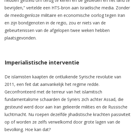
hebben gesteld om terug te keren en de gebieden en het land te
bevrijden,” vertelde een HTS-bron aan Israëlische media. Zonder
de meedogenloze militaire en economische oorlog tegen Iran
en zijn bondgenoten in de regio, zou er niets van de
gebeurtenissen van de afgelopen twee weken hebben
plaatsgevonden.
Imperialistische interventie
De islamisten kaapten de ontluikende Syrische revolutie van
2011, een feit dat aanvankelijk het regime redde.
Geconfronteerd met de terreur van het islamitisch
fundamentalisme schaarden de Syriërs zich achter Assad, die
gesteund werd door aan Iran gelieerde milities en de Russische
luchtmacht. Nu roepen dezelfde jihadistische krachten passiviteit
op of worden ze zelfs verwelkomd door grote lagen van de
bevolking. Hoe kan dat?