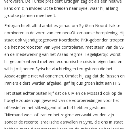
veroveren. De Turkse president Erdogan zag dit als een nieuwe
kans om zijn invloed uit te breiden naar Syrië, waar hij al lang
grootse plannen mee heeft.
Erdogan heeft altijd ambities gehad om Syrië en Noord-Irak te
domineren in de vorm van een neo-Ottomaanse heropleving. Hij
staat ook vijandig tegenover Koerdische PKK-gebonden troepen
die het noordoosten van Syrië controleren, met steun van de VS
en de medewerking van het Assad-regime. Tegelijkertijd wordt
hij geconfronteerd met een economische crisis in eigen land en
wil hij miljoenen Syrische vluchtelingen terugsturen die het
Assad-regime niet wil opnemen. Omdat hij zag dat de Russen en
Iraniërs elders werden afgeleid, gaf hij dus groen licht aan HTS.
Het staat echter buiten kijf dat de CIA en de Mossad ook op de
hoogte zouden zijn geweest van de voorbereidingen voor het
offensief en het stilzwijgend of actief hebben gesteund.
“Niemand weet of Iran en het regime verzwakt zouden zijn
zonder de recente Israëlische aanvallen in Syrië, die ons in staat