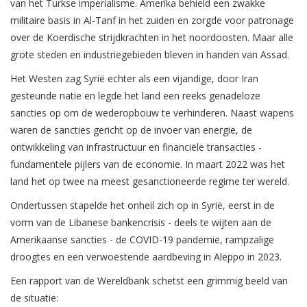
van het Turkse imperialisme. Amerika behield een zwakke
militaire basis in Al-Tanf in het zuiden en zorgde voor patronage
over de Koerdische strijdkrachten in het noordoosten. Maar alle
grote steden en industriegebieden bleven in handen van Assad.
Het Westen zag Syrië echter als een vijandige, door Iran
gesteunde natie en legde het land een reeks genadeloze
sancties op om de wederopbouw te verhinderen. Naast wapens
waren de sancties gericht op de invoer van energie, de
ontwikkeling van infrastructuur en financiële transacties -
fundamentele pijlers van de economie. In maart 2022 was het
land het op twee na meest gesanctioneerde regime ter wereld.
Ondertussen stapelde het onheil zich op in Syrië, eerst in de
vorm van de Libanese bankencrisis - deels te wijten aan de
Amerikaanse sancties - de COVID-19 pandemie, rampzalige
droogtes en een verwoestende aardbeving in Aleppo in 2023.
Een rapport van de Wereldbank schetst een grimmig beeld van
de situatie: