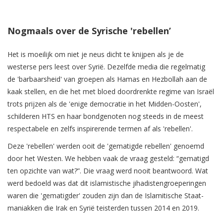
Nogmaals over de Syrische 'rebellen’
Het is moeilijk om niet je neus dicht te knijpen als je de
westerse pers leest over Syrië. Dezelfde media die regelmatig
de 'barbaarsheid' van groepen als Hamas en Hezbollah aan de
kaak stellen, en die het met bloed doordrenkte regime van Israël
trots prijzen als de 'enige democratie in het Midden-Oosten',
schilderen HTS en haar bondgenoten nog steeds in de meest
respectabele en zelfs inspirerende termen af als 'rebellen'.
Deze 'rebellen' werden ooit de 'gematigde rebellen' genoemd
door het Westen. We hebben vaak de vraag gesteld: “gematigd
ten opzichte van wat?”. Die vraag werd nooit beantwoord. Wat
werd bedoeld was dat dit islamistische jihadistengroeperingen
waren die 'gematigder' zouden zijn dan de Islamitische Staat-
maniakken die Irak en Syrië teisterden tussen 2014 en 2019.