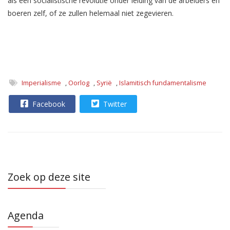
als een socialistische revolutie onder leiding van de arbeiders en
boeren zelf, of ze zullen helemaal niet zegevieren.
Imperialisme
,
Oorlog
,
Syrië
,
Islamitisch fundamentalisme
Facebook
Twitter
Zoek op deze site
Agenda