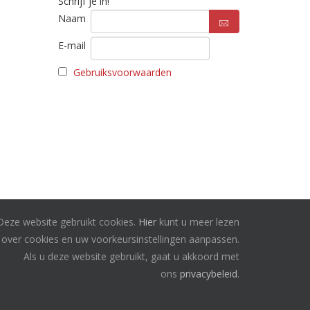
Schrijf je in!
Naam
E-mail
Gebruiksvoorwaarden
Deze website gebruikt cookies.
Hier
kunt u meer lezen
over cookies en uw voorkeursinstellingen aanpassen.
Als u deze website gebruikt, gaat u akkoord met
ons
privacybeleid
.