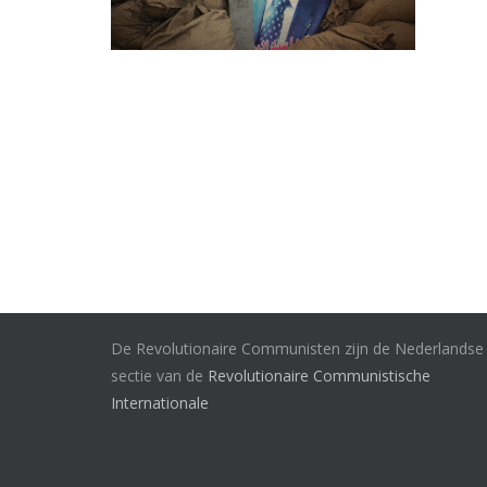
De Revolutionaire Communisten zijn de Nederlandse
sectie van de
Revolutionaire Communistische
Internationale