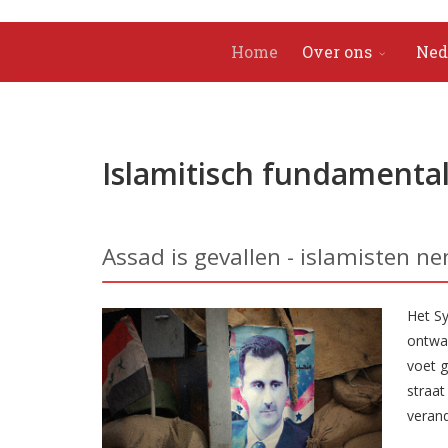
Home
Over ons
Ned
Islamitisch fundamenta
Assad is gevallen - islamisten n
Het Sy
ontwap
voet g
straat
veran