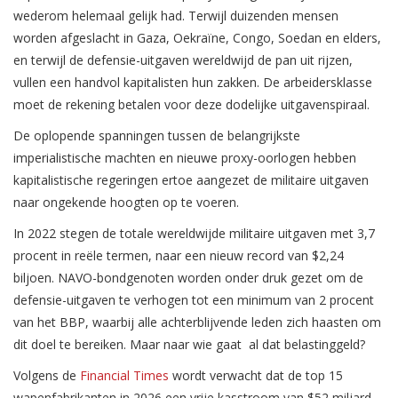
wederom helemaal gelijk had. Terwijl duizenden mensen
worden afgeslacht in Gaza, Oekraïne, Congo, Soedan en elders,
en terwijl de defensie-uitgaven wereldwijd de pan uit rijzen,
vullen een handvol kapitalisten hun zakken. De arbeidersklasse
moet de rekening betalen voor deze dodelijke uitgavenspiraal.
De oplopende spanningen tussen de belangrijkste
imperialistische machten en nieuwe proxy-oorlogen hebben
kapitalistische regeringen ertoe aangezet de militaire uitgaven
naar ongekende hoogten op te voeren.
In 2022 stegen de totale wereldwijde militaire uitgaven met 3,7
procent in reële termen, naar een nieuw record van $2,24
biljoen. NAVO-bondgenoten worden onder druk gezet om de
defensie-uitgaven te verhogen tot een minimum van 2 procent
van het BBP, waarbij alle achterblijvende leden zich haasten om
dit doel te bereiken. Maar naar wie gaat al dat belastinggeld?
Volgens de
Financial Times
wordt verwacht dat de top 15
wapenfabrikanten in 2026 een vrije kasstroom van $52 miljard