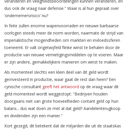
veranderen en veiligheidsbeoordelingen kunnen veranderen, en
dus ook de vraag naar defensie." Waar is al hun gepraat over
‘ondernemersrisico’ nu?
In feite zullen enorme wapenvoorraden en nieuwe barbaarse
oorlogen steeds meer de norm worden, naarmate de strijd van
imperialistische mogendheden om markten en invloedssferen
toeneemt. Er valt ongetwijfeld flinke winst te behalen door de
productie van nieuwe vernietigingsmiddelen op te voeren. Maar
er zijn andere, gemakkelijkere manieren om winst te maken.
Als momenteel slechts een klein deel van dit geld wordt
geïnvesteerd in productie, waar gaat de rest dan heen? Een
cynische consultant
geeft het antwoord
op de vraag waar dit
geld momenteel wordt weggestopt: "Bedrijven houden
doorgaans niet van grote hoeveelheden contant geld op hun
balans... dus wat doen ze met al dat geld? Aandelenterugkoop
en dividenden zijn een manier."
Kort gezegd, dit betekent dat de miljarden die uit de staatskas