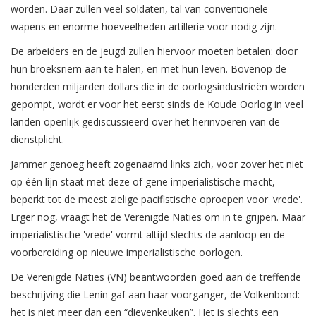
worden. Daar zullen veel soldaten, tal van conventionele
wapens en enorme hoeveelheden artillerie voor nodig zijn.
De arbeiders en de jeugd zullen hiervoor moeten betalen: door
hun broeksriem aan te halen, en met hun leven. Bovenop de
honderden miljarden dollars die in de oorlogsindustrieën worden
gepompt, wordt er voor het eerst sinds de Koude Oorlog in veel
landen openlijk gediscussieerd over het herinvoeren van de
dienstplicht.
Jammer genoeg heeft zogenaamd links zich, voor zover het niet
op één lijn staat met deze of gene imperialistische macht,
beperkt tot de meest zielige pacifistische oproepen voor 'vrede'.
Erger nog, vraagt het de Verenigde Naties om in te grijpen. Maar
imperialistische 'vrede' vormt altijd slechts de aanloop en de
voorbereiding op nieuwe imperialistische oorlogen.
De Verenigde Naties (VN) beantwoorden goed aan de treffende
beschrijving die Lenin gaf aan haar voorganger, de Volkenbond:
het is niet meer dan een “dievenkeuken”. Het is slechts een