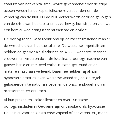
stadium van het kapitalisme, wordt gekenmerkt door de strijd
tussen verschillende kapitalistische roversbenden om de
verdeling van de buit. Nu de buit kleiner wordt door de gevolgen
van de crisis van het kapitalisme, verhevigt hun strijd en zien we
een hernieuwde drang naar militarisme en oorlog.
De oorlog tegen Gaza toont ons op de meest treffende manier
de wreedheid van het kapitalisme. De westerse imperialisten
hebben de genocidale slachting van 40.000 weerloze mannen,
vrouwen en kinderen door de Israëlische oorlogsmachine van
ganser harte en met veel enthousiasme gesteund en er
materiële hulp aan verleend. Daarmee hebben zij al hun
hypocriete praatjes over 'westerse waarden', de 'op regels
gebaseerde internationale orde' en de onschendbaarheid van
mensenrechten ontkracht.
Al hun preken en krokodillentranen over Russische
oorlogsmisdaden in Oekraïne zijn ontmaskerd als hypocrisie.
Het is niet voor de Oekraïense vrijheid of soevereiniteit, maar