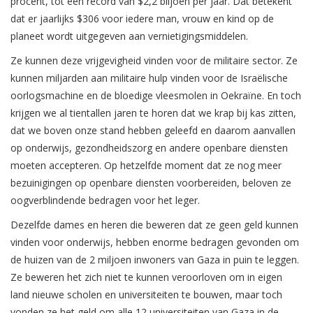
procent, tot een record van $2,2 biljoen per jaar. Dat betekent
dat er jaarlijks $306 voor iedere man, vrouw en kind op de
planeet wordt uitgegeven aan vernietigingsmiddelen.
Ze kunnen deze vrijgevigheid vinden voor de militaire sector. Ze
kunnen miljarden aan militaire hulp vinden voor de Israëlische
oorlogsmachine en de bloedige vleesmolen in Oekraïne. En toch
krijgen we al tientallen jaren te horen dat we krap bij kas zitten,
dat we boven onze stand hebben geleefd en daarom aanvallen
op onderwijs, gezondheidszorg en andere openbare diensten
moeten accepteren. Op hetzelfde moment dat ze nog meer
bezuinigingen op openbare diensten voorbereiden, beloven ze
oogverblindende bedragen voor het leger.
Dezelfde dames en heren die beweren dat ze geen geld kunnen
vinden voor onderwijs, hebben enorme bedragen gevonden om
de huizen van de 2 miljoen inwoners van Gaza in puin te leggen.
Ze beweren het zich niet te kunnen veroorloven om in eigen
land nieuwe scholen en universiteiten te bouwen, maar toch
vonden ze het geld om alle 12 universiteiten van Gaza in de