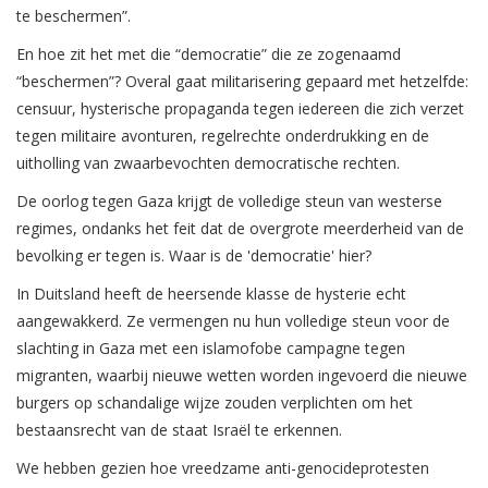
te beschermen”.
En hoe zit het met die “democratie” die ze zogenaamd
“beschermen”? Overal gaat militarisering gepaard met hetzelfde:
censuur, hysterische propaganda tegen iedereen die zich verzet
tegen militaire avonturen, regelrechte onderdrukking en de
uitholling van zwaarbevochten democratische rechten.
De oorlog tegen Gaza krijgt de volledige steun van westerse
regimes, ondanks het feit dat de overgrote meerderheid van de
bevolking er tegen is. Waar is de 'democratie' hier?
In Duitsland heeft de heersende klasse de hysterie echt
aangewakkerd. Ze vermengen nu hun volledige steun voor de
slachting in Gaza met een islamofobe campagne tegen
migranten, waarbij nieuwe wetten worden ingevoerd die nieuwe
burgers op schandalige wijze zouden verplichten om het
bestaansrecht van de staat Israël te erkennen.
We hebben gezien hoe vreedzame anti-genocideprotesten