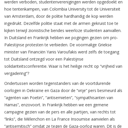
werden verboden, studentenverenigingen werden opgedoekt en
hoe tentenkampen, van Colombia University tot de Universiteit
van Amsterdam, door de politie hardhandig de kop werden
ingedrukt. Dezelfde politie staat met de armen gekruist toe te
kijken terwijl zionistische bendes weerloze studenten aanvallen.
In Duitsland en Frankrijk hebben we pogingen gezien om pro-
Palestijnse protesten te verbieden. De voormalige Griekse
minister van Financiën Yanis Varoufakis werd zelfs de toegang
tot Duitsland ontzegd voor een Palestijnse
solidariteitsconferentie. Waar is het heilige recht op “vrijheid van
vergadering”?
Ondertussen worden tegenstanders van de voortdurende
oorlogen in Oekraïne en Gaza door de “vrije” pers besmeurd als
“agenten van Poetin”, “antisemieten”, “sympathisanten van
Hamas”, enzovoort. In Frankrijk hebben we een gemene
campagne gezien van de pers en alle partijen, van rechts tot
“links”, die Mélenchon en La France Insoumise aanvielen als
“antisemitisch” omdat ze tegen de Gaza-oorlog waren. Dit is de