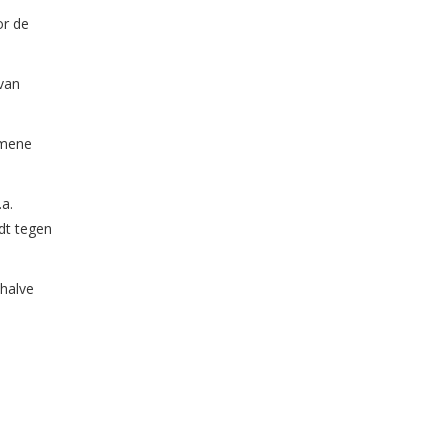
or de
 van
emene
a.
dt tegen
 halve