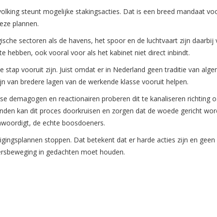
evolking steunt mogelijke stakingsacties. Dat is een breed mandaat vo
deze plannen.
ische sectoren als de havens, het spoor en de luchtvaart zijn daarbij
te hebben, ook vooral voor als het kabinet niet direct inbindt.
 stap vooruit zijn. Juist omdat er in Nederland geen traditie van alg
zijn van bredere lagen van de werkende klasse vooruit helpen.
se demagogen en reactionairen proberen dit te kanaliseren richting o.
bonden kan dit proces doorkruisen en zorgen dat de woede gericht wor
genwoordigt, de echte boosdoeners.
igingsplannen stoppen. Dat betekent dat er harde acties zijn en geen
idersbeweging in gedachten moet houden.