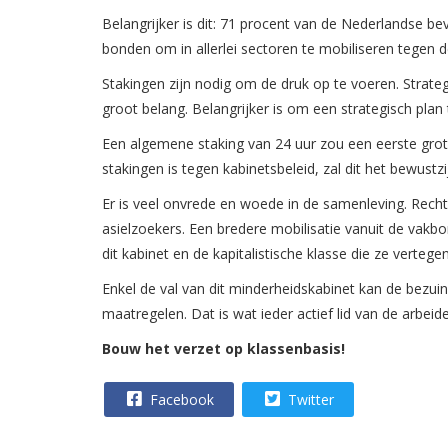
Belangrijker is dit: 71 procent van de Nederlandse b
bonden om in allerlei sectoren te mobiliseren tegen 
Stakingen zijn nodig om de druk op te voeren. Strateg
groot belang. Belangrijker is om een strategisch plan 
Een algemene staking van 24 uur zou een eerste grote
stakingen is tegen kabinetsbeleid, zal dit het bewust
Er is veel onvrede en woede in de samenleving. Recht
asielzoekers. Een bredere mobilisatie vanuit de vak
dit kabinet en de kapitalistische klasse die ze verte
Enkel de val van dit minderheidskabinet kan de bezuin
maatregelen. Dat is wat ieder actief lid van de arbe
Bouw het verzet op klassenbasis!
Facebook
Twitter