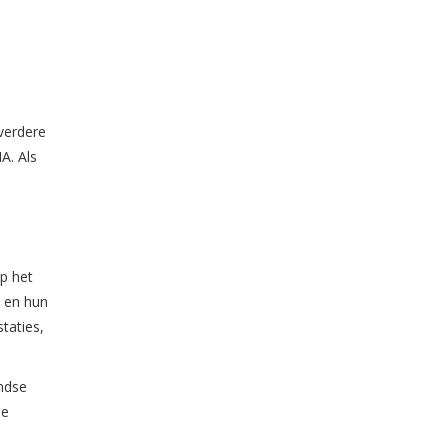
verdere
A. Als
p het
n en hun
taties,
andse
de