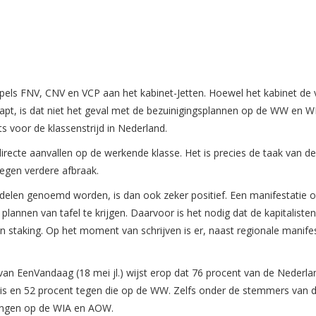
els FNV, CNV en VCP aan het kabinet-Jetten. Hoewel het kabinet de 
apt, is dat niet het geval met de bezuinigingsplannen op de WW en WI
ts voor de klassenstrijd in Nederland.
recte aanvallen op de werkende klasse. Het is precies de taak van de
gen verdere afbraak.
ddelen genoemd worden, is dan ook zeker positief. Een manifestatie o
annen van tafel te krijgen. Daarvoor is het nodig dat de kapitaliste
van staking. Op het moment van schrijven is er, naast regionale manifes
g van EenVandaag (18 mei jl.) wijst erop dat 76 procent van de Nederl
is en 52 procent tegen die op de WW. Zelfs onder de stemmers van 
igingen op de WIA en AOW.