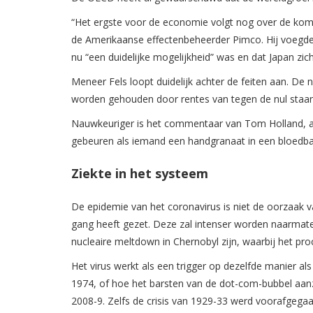
“Het ergste voor de economie volgt nog over de kom
de Amerikaanse effectenbeheerder Pimco. Hij voegde t
nu “een duidelijke mogelijkheid” was en dat Japan zich 
Meneer Fels loopt duidelijk achter de feiten aan. De 
worden gehouden door rentes van tegen de nul staan
Nauwkeuriger is het commentaar van Tom Holland, anal
gebeuren als iemand een handgranaat in een bloedbad z
Ziekte in het systeem
De epidemie van het coronavirus is niet de oorzaak va
gang heeft gezet. Deze zal intenser worden naarmate
nucleaire meltdown in Chernobyl zijn, waarbij het p
Het virus werkt als een trigger op dezelfde manier al
1974, of hoe het barsten van de dot-com-bubbel aanz
2008-9. Zelfs de crisis van 1929-33 werd voorafgegaa