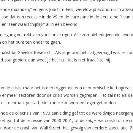
ende maanden,” volgens Joachim Fels, wereldwijd economisch advise
oe dat een recessie in de VS en de eurozone in de eerste helft van d
er “zeer waarschijnlijk” al in één bevond.
neergang voltrekt zich voor onze ogen. Alle zombiebedrijven die leven
 op het punt ten onder te gaan.
ist bij Gavekal Research. “Als je je ooit hebt afgevraagd wat er zo
ou gooien, dan weet je het nu. Het is niet fraai,” zei hij.
n de crisis, maar het is een trigger die een economische kettingreact
 er meer sectoren door de crisis worden gegrepen. Het zal net als de
roces, eenmaal gestart, niet meer kon worden tegengehouden.
s hoe de oliecrisis van 1973 aanleiding gaf tot de wereldwijde neergan
et gaf tot de recessie van 2000-2001, of de
subprime
-crash tot de cr
n door de crash van Wall Street, het gevolg van eerdere speculatie. Z