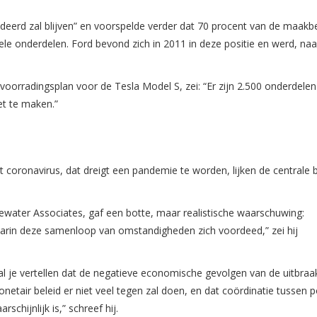
erd zal blijven” en voorspelde verder dat 70 procent van de maakbe
ele onderdelen. Ford bevond zich in 2011 in deze positie en werd, naa
oorradingsplan voor de Tesla Model S, zei: “Er zijn 2.500 onderdelen
t te maken.”
coronavirus, dat dreigt een pandemie te worden, lijken de centrale
gewater Associates, gaf een botte, maar realistische waarschuwing:
aarin deze samenloop van omstandigheden zich voordeed,” zei hij
.
 zal je vertellen dat de negatieve economische gevolgen van de uitbraa
onetair beleid er niet veel tegen zal doen, en dat coördinatie tussen po
schijnlijk is,” schreef hij.