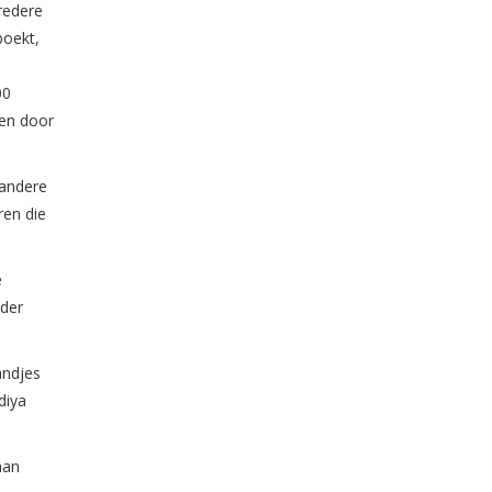
bredere
boekt,
00
den door
 andere
ren die
e
nder
andjes
diya
aan