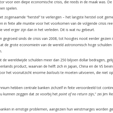
tor voor een diepe economische crisis, die reeds in de maak was. De 
nen spelen.
t zogenaamde “herstel” te verlengen – het langste herstel ooit gem
n in feite alle munitie voor het voorkomen van de volgende crisis re
e veel erger zijn dan in het verleden. Dit is wat nu gebeurt.
 gegroeid sinds de crisis van 2008, tot hoogtes nooit eerder gezien 
n dat de grote economieën van de wereld astronomisch hoge schulden
n.
 de wereldwijde schulden meer dan 250 biljoen dollar bedragen, geli
nlands product, waarvan de helft zich in Japan, China en de VS bevind
voor het vooruitzicht enorme
bailouts
te moeten uitvoeren, die niet o
nium hebben centrale banken zichzelf in feite veroordeeld tot conti
zou kunnen zeggen dat ze voorbij het
point of no return
zijn,” zei Jim R
banken in ernstige problemen, aangezien hun winstmarges worden ge