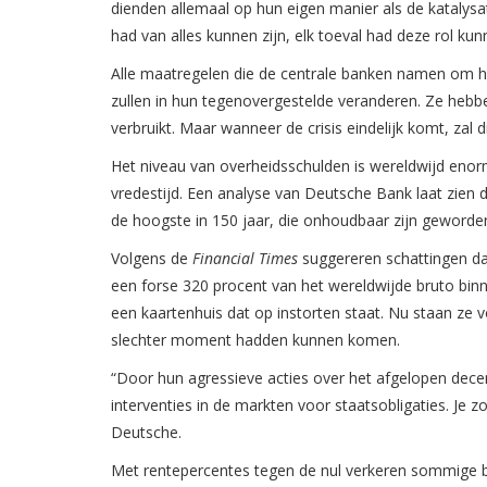
dienden allemaal op hun eigen manier als de katalysa
had van alles kunnen zijn, elk toeval had deze rol kun
Alle maatregelen die de centrale banken namen om he
zullen in hun tegenovergestelde veranderen. Ze hebbe
verbruikt. Maar wanneer de crisis eindelijk komt, zal di
Het niveau van overheidsschulden is wereldwijd enorm
vredestijd. Een analyse van Deutsche Bank laat zie
de hoogste in 150 jaar, die onhoudbaar zijn geworde
Volgens de
Financial Times
suggereren schattingen dat
een forse 320 procent van het wereldwijde bruto binne
een kaartenhuis dat op instorten staat. Nu staan ze 
slechter moment hadden kunnen komen.
“Door hun agressieve acties over het afgelopen decen
interventies in de markten voor staatsobligaties. Je 
Deutsche.
Met rentepercentes tegen de nul verkeren sommige 