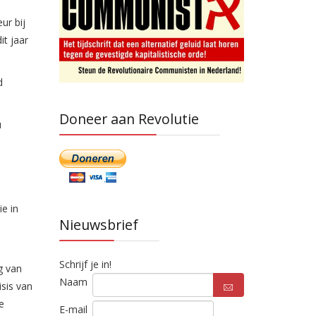
ur bij
it jaar
d
Doneer aan Revolutie
u
ie in
Nieuwsbrief
Schrijf je in!
g van
Naam
isis van
e
E-mail