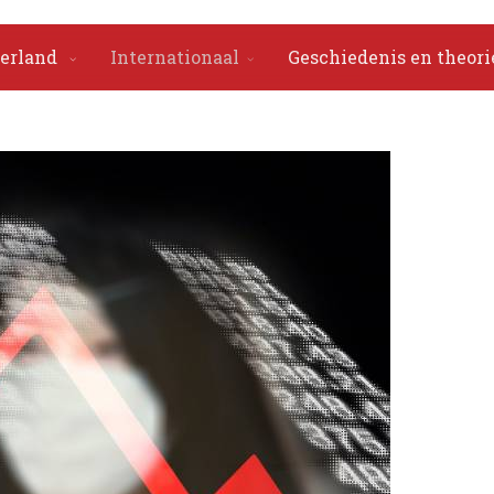
erland
Internationaal
Geschiedenis en theori