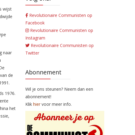
s wijst
Revolutionaire Communisten op
dwijde
Facebook
Revolutionaire Communisten op
erpe
Instagram
Revolutionaire Communisten op
g naar
Twitter
n
 De
Abonnement
 van de
1991.
Wil je ons steunen? Neem dan een
nds 1976.
abonnement!
cente
Klik
hier
voor meer info.
hina het
ssie,