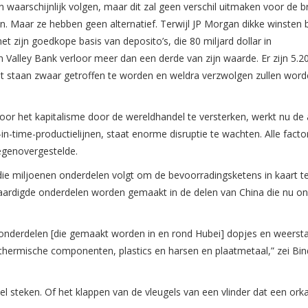
en waarschijnlijk volgen, maar dit zal geen verschil uitmaken voor de 
 Maar ze hebben geen alternatief. Terwijl JP Morgan dikke winsten 
 zijn goedkope basis van deposito’s, die 80 miljard dollar in
on Valley Bank verloor meer dan een derde van zijn waarde. Er zijn 5.2
unt staan zwaar getroffen te worden en weldra verzwolgen zullen wor
 voor het kapitalisme door de wereldhandel te versterken, werkt nu de
in-time-productielijnen, staat enorme disruptie te wachten. Alle facto
egenovergestelde.
 die miljoenen onderdelen volgt om de bevoorradingsketens in kaart t
aardigde onderdelen worden gemaakt in de delen van China die nu o
n onderdelen [die gemaakt worden in en rond Hubei] dopjes en weerst
 thermische componenten, plastics en harsen en plaatmetaal,” zei Bin
el steken. Of het klappen van de vleugels van een vlinder dat een ork