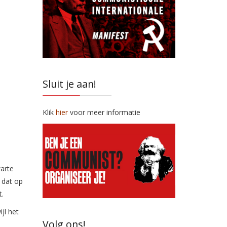
Sluit je aan!
Klik
hier
voor meer informatie
warte
 dat op
t.
jl het
Volg ons!