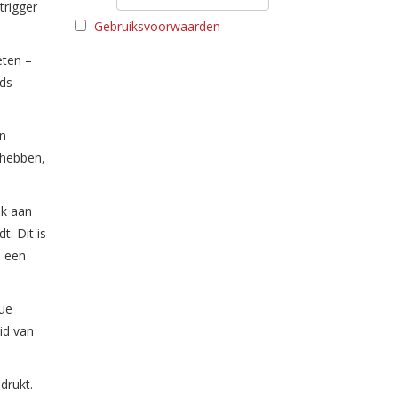
trigger
Gebruiksvoorwaarden
eten –
eds
in
 hebben,
jk aan
t. Dit is
p een
nue
eid van
drukt.