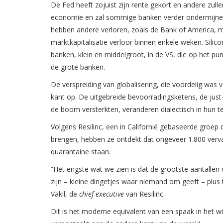
De Fed heeft zojuist zijn rente gekort en andere zull
economie en zal sommige banken verder ondermijnen.
hebben andere verloren, zoals de Bank of America, met
marktkapitalisatie verloor binnen enkele weken. Silic
banken, klein en middelgroot, in de VS, die op het p
de grote banken.
De verspreiding van globalisering, die voordelig was
kant op. De uitgebreide bevoorradingsketens, de just-
de boom versterkten, veranderen dialectisch in hun t
Volgens Resilinc, een in Californië gebaseerde groep
brengen, hebben ze ontdekt dat ongeveer 1.800 verv
quarantaine staan.
“Het engste wat we zien is dat de grootste aantalle
zijn – kleine dingetjes waar niemand om geeft – plus
Vakil, de
chief executive
van Resilinc.
Dit is het moderne equivalent van een spaak in het wi