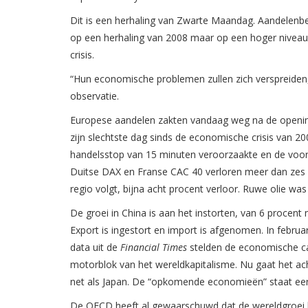
Dit is een herhaling van Zwarte Maandag. Aandelenbeur
op een herhaling van 2008 maar op een hoger niveau
crisis.
“Hun economische problemen zullen zich verspreiden, ne
observatie.
Europese aandelen zakten vandaag weg na de openin
zijn slechtste dag sinds de economische crisis van 2
handelsstop van 15 minuten veroorzaakte en de voorze
Duitse DAX en Franse CAC 40 verloren meer dan zes pr
regio volgt, bijna acht procent verloor. Ruwe olie wa
De groei in China is aan het instorten, van 6 procent 
Export is ingestort en import is afgenomen. In febru
data uit de
Financial Times
stelden de economische cap
motorblok van het wereldkapitalisme. Nu gaat het ach
net als Japan. De “opkomende economieën” staat ee
De OECD heeft al gewaarschuwd dat de wereldgroei kan