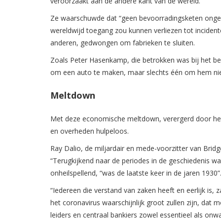
veroorzaakt aan de andere kant van de wereld.
Ze waarschuwde dat “geen bevoorradingsketen ongede
wereldwijd toegang zou kunnen verliezen tot incident
anderen, gedwongen om fabrieken te sluiten.
Zoals Peter Hasenkamp, die betrokken was bij het bev
om een auto te maken, maar slechts één om hem nie
Meltdown
Met deze economische meltdown, verergerd door het 
en overheden hulpeloos.
Ray Dalio, de miljardair en mede-voorzitter van Brid
“Terugkijkend naar de periodes in de geschiedenis w
onheilspellend, “was de laatste keer in de jaren 1930”
“Iedereen die verstand van zaken heeft en eerlijk is,
het coronavirus waarschijnlijk groot zullen zijn, dat m
leiders en centraal bankiers zowel essentieel als onwaar