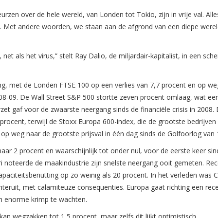
zen over de hele wereld, van Londen tot Tokio, zijn in vrije val. Alle
. Met andere woorden, we staan aan de afgrond van een diepe werel
t als het virus,” stelt Ray Dalio, de miljardair-kapitalist, in een sch
g, met de Londen FTSE 100 op een verlies van 7,7 procent en op we
008-09. De Wall Street S&P 500 stortte zeven procent omlaag, wat ee
t gaf voor de zwaarste neergang sinds de financiële crisis in 2008.
ocent, terwijl de Stoxx Europa 600-index, die de grootste bedrijven
s op weg naar de grootste prijsval in één dag sinds de Golfoorlog van 
naar 2 procent en waarschijnlijk tot onder nul, voor de eerste keer si
ari noteerde de maakindustrie zijn snelste neergang ooit gemeten. Re
aciteitsbenutting op zo weinig als 20 procent. In het verleden was C
teruit, met calamiteuze consequenties. Europa gaat richting een rece
n enorme krimp te wachten.
 wegzakken tot 1,5 procent, maar zelfs dit lijkt optimistisch.