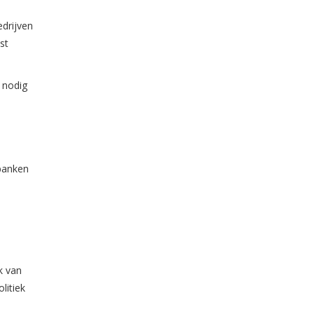
drijven
st
 nodig
 banken
k van
litiek