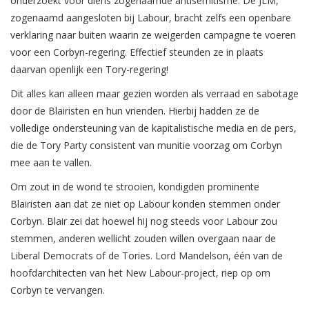
onderzoekt voor diens zogenaamde antisemitisme. De JLM,
zogenaamd aangesloten bij Labour, bracht zelfs een openbare
verklaring naar buiten waarin ze weigerden campagne te voeren
voor een Corbyn-regering. Effectief steunden ze in plaats
daarvan openlijk een Tory-regering!
Dit alles kan alleen maar gezien worden als verraad en sabotage
door de Blairisten en hun vrienden. Hierbij hadden ze de
volledige ondersteuning van de kapitalistische media en de pers,
die de Tory Party consistent van munitie voorzag om Corbyn
mee aan te vallen.
Om zout in de wond te strooien, kondigden prominente
Blairisten aan dat ze niet op Labour konden stemmen onder
Corbyn. Blair zei dat hoewel hij nog steeds voor Labour zou
stemmen, anderen wellicht zouden willen overgaan naar de
Liberal Democrats of de Tories. Lord Mandelson, één van de
hoofdarchitecten van het New Labour-project, riep op om
Corbyn te vervangen.