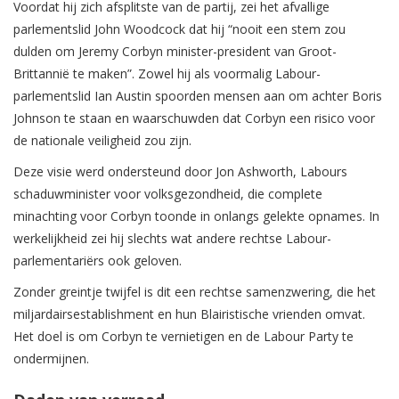
Voordat hij zich afsplitste van de partij, zei het afvallige
parlementslid John Woodcock dat hij “nooit een stem zou
dulden om Jeremy Corbyn minister-president van Groot-
Brittannië te maken”. Zowel hij als voormalig Labour-
parlementslid Ian Austin spoorden mensen aan om achter Boris
Johnson te staan en waarschuwden dat Corbyn een risico voor
de nationale veiligheid zou zijn.
Deze visie werd ondersteund door Jon Ashworth, Labours
schaduwminister voor volksgezondheid, die complete
minachting voor Corbyn toonde in onlangs gelekte opnames. In
werkelijkheid zei hij slechts wat andere rechtse Labour-
parlementariërs ook geloven.
Zonder greintje twijfel is dit een rechtse samenzwering, die het
miljardairsestablishment en hun Blairistische vrienden omvat.
Het doel is om Corbyn te vernietigen en de Labour Party te
ondermijnen.