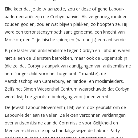
Elke keer dat je de tv aanzette, zou er deze of gene Labour-
parlementariër zijn die Corbyn aanviel. Als ze genoeg modder
zouden gooien, zou er wat blijven plakken, zo hoopten ze. Hij
werd een terroristensympathisant genoemd; een knecht van
Moskou; een Tsjechische spion; en (natuurlijk) een antisemiet.
Bij de laster van antisemitisme tegen Corbyn en Labour waren
niet alleen de Blairisten betrokken, maar ook de Opperrabbijn
(die zei dat Corbyns aanpak van aantijgingen van antisemitisme
hem “ongeschikt voor het hoge ambt” maakte), de
Aartsbisschop van Canterbury, en hindoe- en moslimleiders.
Zelfs het Simon Wiesenthal Centrum waarschuwde dat Corbyn
wereldwijd de grootste bedreiging voor Joden vormt!
De Jewish Labour Movement (JLM) werd ook gebruikt om de
Labour-leider aan te vallen. Ze lekten verzonnen verklaringen
over antisemitisme aan de Commissie voor Gelijkheid en
Mensenrechten, die op schandalige wijze de Labour Party