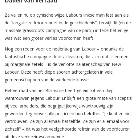
Daden van verraad
Ze vallen nu op cynische wijze Labours linkse manifest aan als
de “langste zelfmoordbrief in de geschiedenis”, terwijl dit (en de
massale grassroots-campagne van de partij) in feite het enige
was wat een groter verlies voorkomen heeft.
Nog een reden voor de nederlaag van Labour – ondanks de
fantastische campagne door activisten, die zich mobiliseerden
bij marginale zetels – is de verrotte nalatenschap van New
Labour. Deze heeft diepe sporen achtergelaten in vele
gemeenschappen van de werkende klasse.
Het verraad van het Blairisme heeft geleid tot een diep
wantrouwen jegens Labour. Er blijft een grote mate van scepsis
bij veel arbeiders, die begrijpelijkerwijs wantrouwig zijn
geworden tegenover alle politici en hun beloftes. “Je kunt ze niet
vertrouwen. Ze zijn allemaal hetzelfde. Ze zijn er allemaal voor
zichzelf” – dit was het veelgehoorde refrein aan de voordeuren
bij deze verkiezingscampagne.