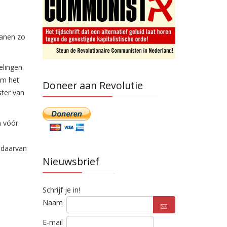
eanen zo
elingen.
om het
Doneer aan Revolutie
ster van
n vóór
 daarvan
Nieuwsbrief
Schrijf je in!
Naam
E-mail