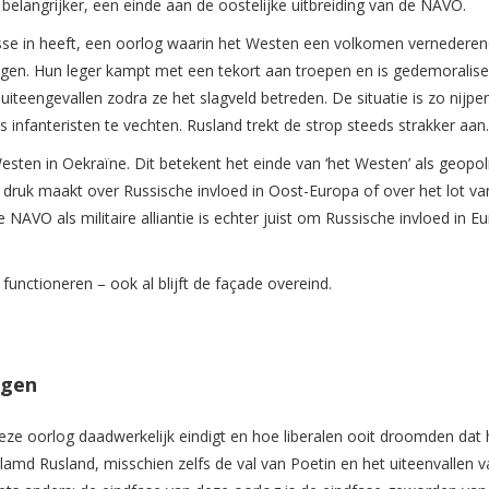
 belangrijker, een einde aan de oostelijke uitbreiding van de NAVO.
sse in heeft, een oorlog waarin het Westen een volkomen vernedere
agen. Hun leger kampt met een tekort aan troepen en is gedemoralise
teengevallen zodra ze het slagveld betreden. De situatie is zo nijpe
 infanteristen te vechten. Rusland trekt de strop steeds strakker aan.
sten in Oekraïne. Dit betekent het einde van ‘het Westen’ als geopoli
et druk maakt over Russische invloed in Oost-Europa of over het lot va
NAVO als militaire alliantie is echter juist om Russische invloed in E
unctioneren – ook al blijft de façade overeind.
igen
eze oorlog daadwerkelijk eindigt en hoe liberalen ooit droomden dat 
lamd Rusland, misschien zelfs de val van Poetin en het uiteenvallen 