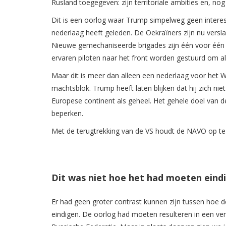
Rusland toegegeven: zijn territoriale ambities en, nog
Dit is een oorlog waar Trump simpelweg geen intere
nederlaag heeft geleden. De Oekraïners zijn nu versl
Nieuwe gemechaniseerde brigades zijn één voor één ui
ervaren piloten naar het front worden gestuurd om als
Maar dit is meer dan alleen een nederlaag voor het We
machtsblok. Trump heeft laten blijken dat hij zich ni
Europese continent als geheel. Het gehele doel van de 
beperken.
Met de terugtrekking van de VS houdt de NAVO op te f
Dit was niet hoe het had moeten eind
Er had geen groter contrast kunnen zijn tussen hoe d
eindigen. De oorlog had moeten resulteren in een ver