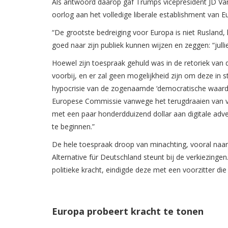
Als antwoord daarop gaf Trumps vicepresident JD Van
oorlog aan het volledige liberale establishment van E
“De grootste bedreiging voor Europa is niet Rusland, he
goed naar zijn publiek kunnen wijzen en zeggen: “jullie
Hoewel zijn toespraak gehuld was in de retoriek van de
voorbij, en er zal geen mogelijkheid zijn om deze in
hypocrisie van de zogenaamde ‘democratische waarden’
Europese Commissie vanwege het terugdraaien van ver
met een paar honderdduizend dollar aan digitale adver
te beginnen.”
De hele toespraak droop van minachting, vooral naar
Alternative für Deutschland steunt bij de verkiezinge
politieke kracht, eindigde deze met een voorzitter di
Europa probeert kracht te tonen