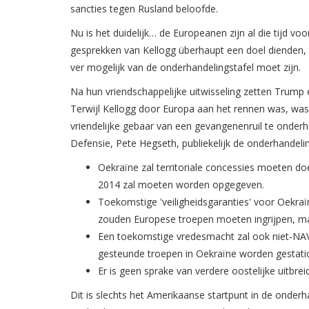
sancties tegen Rusland beloofde.
Nu is het duidelijk… de Europeanen zijn al die tijd v
gesprekken van Kellogg überhaupt een doel dienden,
ver mogelijk van de onderhandelingstafel moet zijn.
Na hun vriendschappelijke uitwisseling zetten Trump e
Terwijl Kellogg door Europa aan het rennen was, wa
vriendelijke gebaar van een gevangenenruil te onder
Defensie, Pete Hegseth, publiekelijk de onderhandeling
Oekraïne zal territoriale concessies moeten do
2014 zal moeten worden opgegeven.
Toekomstige 'veiligheidsgaranties' voor Oekra
zouden Europese troepen moeten ingrijpen, ma
Een toekomstige vredesmacht zal ook niet-NAVO
gesteunde troepen in Oekraïne worden gestati
Er is geen sprake van verdere oostelijke uitbr
Dit is slechts het Amerikaanse startpunt in de onderh