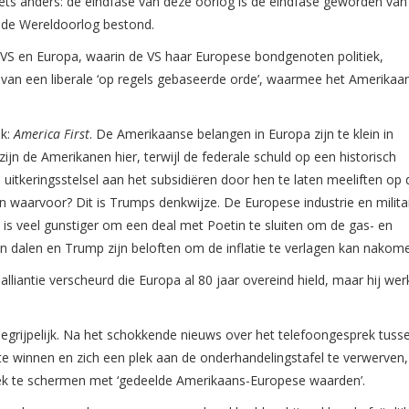
iets anders: de eindfase van deze oorlog is de eindfase geworden van
ede Wereldoorlog bestond.
e VS en Europa, waarin de VS haar Europese bondgenoten politiek,
van een liberale ‘op regels gebaseerde orde’, waarmee het Amerikaa
ek:
America First
. De Amerikaanse belangen in Europa zijn te klein in
ijn de Amerikanen hier, terwijl de federale schuld op een historisch
itkeringsstelsel aan het subsidiëren door hen te laten meeliften op 
 waarvoor? Dit is Trumps denkwijze. De Europese industrie en milita
et is veel gunstiger om een deal met Poetin te sluiten om de gas- en
en dalen en Trump zijn beloften om de inflatie te verlagen kan nakom
lliantie verscheurd die Europa al 80 jaar overeind hield, maar hij werk
 begrijpelijk. Na het schokkende nieuws over het telefoongesprek tuss
e winnen en zich een plek aan de onderhandelingstafel te verwerven
ek te schermen met ‘gedeelde Amerikaans-Europese waarden’.