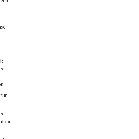
 een
nse
de
ire
en.
t in
en
, door