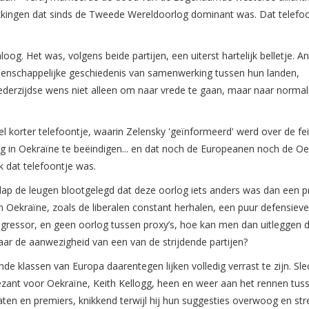
rekkingen dat sinds de Tweede Wereldoorlog dominant was. Dat telefo
g. Het was, volgens beide partijen, een uiterst hartelijk belletje. A
enschappelijke geschiedenis van samenwerking tussen hun landen,
erzijdse wens niet alleen om naar vrede te gaan, maar naar normali
 korter telefoontje, waarin Zelensky 'geïnformeerd' werd over de fei
in Oekraïne te beëindigen... en dat noch de Europeanen noch de Oe
jk dat telefoontje was.
lap de leugen blootgelegd dat deze oorlog iets anders was dan een p
n Oekraïne, zoals de liberalen constant herhalen, een puur defensiev
 agressor, en geen oorlog tussen proxy’s, hoe kan men dan uitleggen d
ar de aanwezigheid van een van de strijdende partijen?
e klassen van Europa daarentegen lijken volledig verrast te zijn. Sle
ant voor Oekraïne, Keith Kellogg, heen en weer aan het rennen tuss
ten en premiers, knikkend terwijl hij hun suggesties overwoog en st