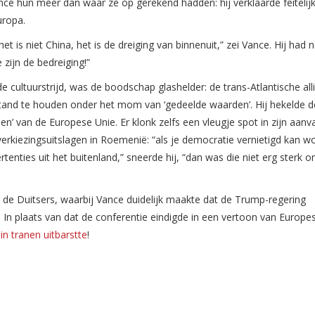
ce hun meer dan waar ze op gerekend hadden: hij verklaarde feitelij
uropa.
t is niet China, het is de dreiging van binnenuit,” zei Vance. Hij had 
 zijn de bedreiging!”
 cultuurstrijd, was de boodschap glashelder: de trans-Atlantische alli
 stand te houden onder het mom van ‘gedeelde waarden’. Hij hekelde d
 van de Europese Unie. Er klonk zelfs een vleugje spot in zijn aanv
kiezingsuitslagen in Roemenië: “als je democratie vernietigd kan w
tenties uit het buitenland,” sneerde hij, “dan was die niet erg sterk
 de Duitsers, waarbij Vance duidelijk maakte dat de Trump-regering
n. In plaats van dat de conferentie eindigde in een vertoon van Europe
e
in tranen uitbarstte
!