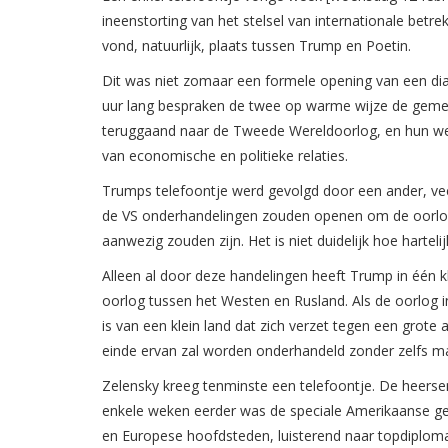
ineenstorting van het stelsel van internationale bet
vond, natuurlijk, plaats tussen Trump en Poetin.
Dit was niet zomaar een formele opening van een dialoo
uur lang bespraken de twee op warme wijze de geme
teruggaand naar de Tweede Wereldoorlog, en hun wed
van economische en politieke relaties.
Trumps telefoontje werd gevolgd door een ander, veel
de VS onderhandelingen zouden openen om de oorlog 
aanwezig zouden zijn. Het is niet duidelijk hoe harteli
Alleen al door deze handelingen heeft Trump in één k
oorlog tussen het Westen en Rusland. Als de oorlog i
is van een klein land dat zich verzet tegen een grote
einde ervan zal worden onderhandeld zonder zelfs ma
Zelensky kreeg tenminste een telefoontje. De heersend
enkele weken eerder was de speciale Amerikaanse gez
en Europese hoofdsteden, luisterend naar topdiploma