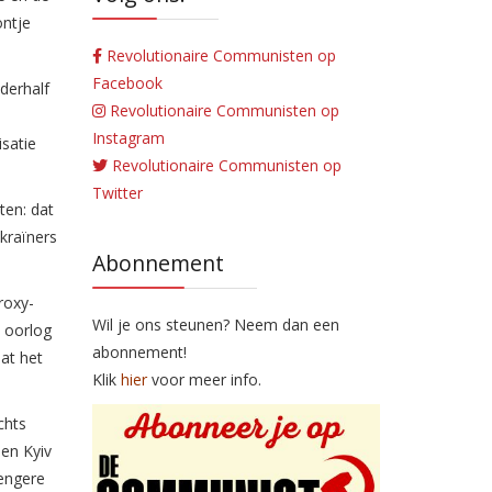
ontje
Revolutionaire Communisten op
Facebook
nderhalf
Revolutionaire Communisten op
Instagram
satie
Revolutionaire Communisten op
Twitter
ten: dat
kraïners
Abonnement
roxy-
Wil je ons steunen? Neem dan een
e oorlog
abonnement!
at het
Klik
hier
voor meer info.
chts
en Kyiv
rengere