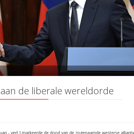
aan de liberale wereldorde
uari - vert.] markeerde de dood van de zogenaamde westerse allianti