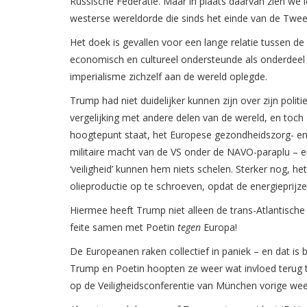
Russische Federatie. Maar in plaats daarvan zien we 
westerse wereldorde die sinds het einde van de Twe
Het doek is gevallen voor een lange relatie tussen d
economisch en cultureel ondersteunde als onderdeel 
imperialisme zichzelf aan de wereld oplegde.
Trump had niet duidelijker kunnen zijn over zijn politi
vergelijking met andere delen van de wereld, en toch z
hoogtepunt staat, het Europese gezondheidszorg- en u
militaire macht van de VS onder de NAVO-paraplu – en
‘veiligheid’ kunnen hem niets schelen. Sterker nog, h
olieproductie op te schroeven, opdat de energieprijz
Hiermee heeft Trump niet alleen de trans-Atlantische a
feite samen met Poetin
tegen
Europa!
De Europeanen raken collectief in paniek – en dat is
Trump en Poetin hoopten ze weer wat invloed terug t
op de Veiligheidsconferentie van München vorige we