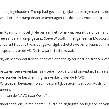
oor de gek gehouden! Trump had geen dergelijke bedoelingen, en als de
 was het om Trump ervan te overtuigen dat de plaats voor de Europ
n Poetin onmiddellijk de bal aan het rollen wat betreft de onderhand
s een andere Trump-gezant, Steve Witkoff, in het geheim in Moskou 
handelen! Nadat dit was aangekondigd, schetste de Amerikaanse mini
spositie van de VS. Dit is waar het uit bestaat:
en, en het 'onrealistische doel' van een terugkeer naar de grenzen va
ïne zullen geen Amerikaanse troepen op de grond omvatten. In plaats
ar zonder de bescherming van Artikel 5 van de NAVO.
-troepen bevatten – wat in de praktijk betekent dat door Rusland
oneerd.
eiding van de NAVO naar Oekraïne.
andelingen, en Trump heeft nu al alle belangrijkste oorlogsdoelen van