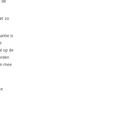
k de
net zo
antie is
e
al op de
orden
 om mee
se