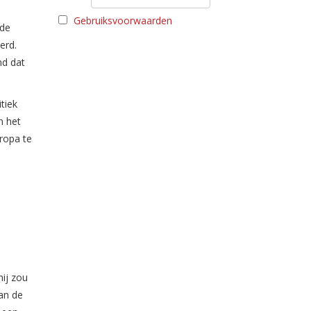
Gebruiksvoorwaarden
nde
erd.
nd dat
tiek
n het
uropa te
hij zou
van de